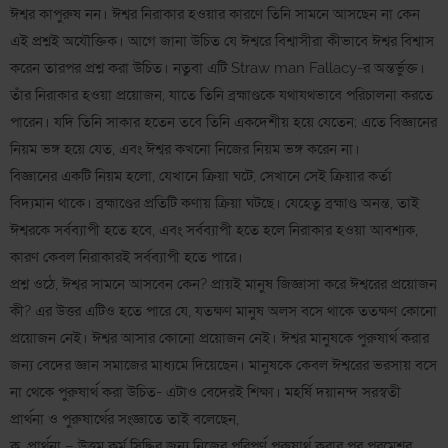
ঈশ্বর কাপুরুষ নন। ঈশ্বর নিরাকার হওয়ার কারণে তিনি সামনে আসছেন না কেন
এই প্রশ্নই অযৌক্তিক। আগে জানা উচিত যে ঈশ্বরে বিশ্বাসীরা কীভাবে ঈশ্বর বিশ্বাস
করেন তারপর প্রশ্ন করা উচিত। নতুবা এটি Straw man Fallacy-র অন্তর্ভুক্ত।
তাঁর নিরাকার হওয়া প্রয়োজন, যাতে তিনি ব্রহ্মাণ্ডকে যথাযথভাবে পরিচালনা করতে
পারেন। যদি তিনি সাকার হতেন তবে তিনি একদেশীয় হয়ে যেতেন; এতে বিজ্ঞানের
নিয়ম ভঙ্গ হয়ে যেত, এবং ঈশ্বর কখনো নিজের নিয়ম ভঙ্গ করেন না।
বিজ্ঞানের একটি নিয়ম হলো, যেখানে ক্রিয়া ঘটে, সেখানে সেই ক্রিয়ার কর্তা
বিদ্যমান থাকে। ব্রহ্মাণ্ডের প্রতিটি কণায় ক্রিয়া ঘটছে। যেহেতু ব্রহ্মাণ্ড অনন্ত, তাই
ঈশ্বরকে সর্বব্যাপী হতে হবে, এবং সর্বব্যাপী হতে হলে নিরাকার হওয়া আবশ্যক,
কারণ কেবল নিরাকারই সর্বব্যাপী হতে পারে।
প্রশ্ন ওঠে, ঈশ্বর সামনে আসবেন কেন? প্রায়ই মানুষ জিজ্ঞাসা করে ঈশ্বরের প্রয়োজন
কী? এর উত্তর এটিও হতে পারে যে, যতক্ষণ মানুষ অলস বসে থাকে ততক্ষণ কোনো
প্রয়োজন নেই। ঈশ্বর আসার কোনো প্রয়োজন নেই। ঈশ্বর মানুষকে পুরুষার্থ করার
জন্য বেদের জ্ঞান সমাজের মাধ্যমে দিয়েছেন। মানুষকে কেবল ঈশ্বরের ভরসায় বসে
না থেকে পুরুষার্থ করা উচিত- এটাও বেদেরই শিক্ষা। মহর্ষি দয়ানন্দ সরস্বতী
প্রার্থনা ও পুরুষার্থের সংজ্ঞাতে তাই বলেছেন,
ক. প্রার্থনা – উত্তম কর্ম সিদ্ধির জন্য নিজের পরিপূর্ণ পুরুষার্থ করার পর পরমেশ্বর