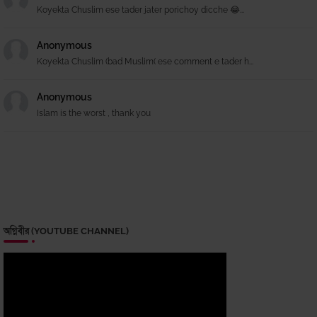
Koyekta Chuslim ese tader jater porichoy dicche 😂...
Anonymous
Koyekta Chuslim (bad Muslim( ese comment e tader h...
Anonymous
Islam is the worst , thank you
অগ্নিবীর (YOUTUBE CHANNEL)