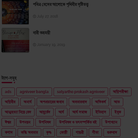
পবিত্র বেদের আলোকে পৃথিবীর সৃষ্টিতত্ত্ব
July 27, 2018
নারী শুভ্রময়ী
January 19, 2019
ট্যাগ-সমূহ
ads
agniveer bangla
satyartho prokash agniveer
অগ্নিপরীক্ষা
অগ্নিবীর
অনার্য
অপপ্রচারের জবাব
অবতারবাদ
অভিকর্ষ
আত
আত্মহত্যা নিয়ে বেদ
আয়ুর্বেদ
আর্য
আর্য সমাজ
ইতিহাস
ইবুক
ঈশ্বর
উপনয়ন
উপনিষদ
উপনিষদ ও তৎসম্পর্কিত বই
উপাখ্যান
কণাদ
কল্কি অবতার
কৃষ্ণ
কোষ্ঠী
গায়ত্রী
গীতা
গুরুবাদ