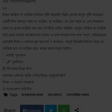
[সূত্র: আর্যোদ্দেশ্যরত্নমালা]
১৫.
ঈশ্বর আস্তিক বা নাস্তিক কাউকে সৃষ্টি করেননি; তিনি কেবল মানুষ সৃষ্টি করেছেন।
একটি শিশু জন্মের সময় না আস্তিক, না নাস্তিক। যে বেদ মানে না এবং ঈশ্বরকে
মানে না তাকে নাস্তিক বলা হয়; বিপরীত ব্যক্তি আস্তিক। মানুষ আস্তিক বা নাস্তিক
যাই হোক ভালো কাজের ফল ভালো ও মন্দ কাজের ফল মন্দ পাবে। নৈতিকতার
প্রসঙ্গেই ঈশ্বর ও বেদের মূল তাৎপর্য ও মানদণ্ড। মানুষ নিজেই নির্ধারণ করে সে
আস্তিক হবে না নাস্তিক হবে, কারণ কর্মে মানুষ স্বাধীন।
স্বামী পুণ্যদেব
পুনর্লিখন:
শ্রী দীপংকর সিংহ দীপ
ব্যাকরণ-বেদান্ত-স্মৃতি-পৌরোহিত্য-আয়ুর্বেদতীর্থ
শিক্ষা ও শাস্ত্রার্থ সমন্বয়ক
© বাংলাদেশ অগ্নিবীর
Tags
অপপ্রচারের জবাব
বাম প্রহসন
সমসাময়িক ভাবনা
Facebook