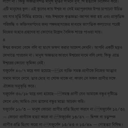
লাগে না। কিন্তু অজ্ঞতাবশত মানুষ মূর্তির সামনে দুধ, ঘি ইত্যাদি নিবেদন করে।
এটি মানুষের ভুল। এই ভুলের দায় ঈশ্বর বা সেই মহাপুরুষের উপর চাপানো উচিত
নয় যার মূর্তি নির্মিত হয়েছে। বরং ঈশ্বরকে কৃতজ্ঞতা-জ্ঞাপন করা হয় এবং প্রাকৃতিক
পরিশুদ্ধি ও ভক্তিসমর্পণের জন্য পঞ্চমহাযজ্ঞের মাধ্যমে জাগতিক কল্যাণের পরেই
নিজের আহার গ্রহণের বা ভোগের উল্লেখ বৈদিক শাস্ত্রে পাওয়া যায়।
৪.
ঈশ্বর কখনো বেদে বলি বা মাংস ভক্ষণ করার আদেশ দেননি। আপনি একটি মন্ত্রও
দেখাতে পারবেন না। মানুষ অজ্ঞতার কারণে ঈশ্বরের নামে বলি দেয়, কিন্তু এতে
ঈশ্বরের কোনো ভূমিকা নেই।
যজুর্বেদ ৪০/৭ মন্ত্রে বলা হয়েছে— যে ব্যক্তি সমস্ত প্রাণীকে নিজের আত্মার
সমান ভাবে দেখে, তার মোহ বা শোক থাকে না, কারণ সে সকল প্রাণীর সঙ্গে
ঐক্যের অনুভূতি করে।
যজুর্বেদ ৩৬/১৮ মন্ত্রে বলা হয়েছে— সমস্ত প্রাণী যেন আমাকে বন্ধুর দৃষ্টিতে
দেখে এবং আমিও যেন তাদের বন্ধুর মতো আচরণ করি।
যজুর্বেদ ১৬/৩ — মানুষ কোনো প্রাণীর প্রতি হিংসা করবে না। যজুর্বেদ ১২/৩২
— কোনো প্রাণীকে হত্যা করো না। যজুর্বেদ ১৩/৪৭ — দ্বিপদ বা চতুষ্পদ
প্রাণীর প্রতি হিংসা করো না। যজুর্বেদ ১৩/৪৩ ও ১৩/৪৯ — গোহত্যা নিষিদ্ধ।