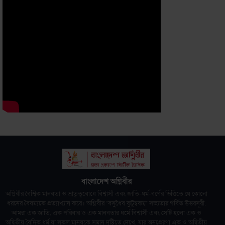
বাংলাদেশ অগ্নিবীর
অগ্নিবীর বৈশ্বিক মানবতা ও ভ্রাতৃত্ববোধে বিশ্বাসী এবং জাতি-ধর্ম-বর্ণের ভিত্তিতে যে কোনো
ধরনের বৈষম্যকে প্রত্যাখ্যান করে। অগ্নিবীর “বসুধৈব কুটুম্বকম্” সভ্যতার গর্বিত উত্তরসূরী,
আমরা এক জাতি, এক পরিবার ও এক মানবতার ধর্মে বিশ্বাসী এবং সেটি হলো এক ও
অদ্বিতীয় বৈদিক ধর্ম যা সকল মানুষকে সমান দৃষ্টিতে দেখে, যার অনুপ্রেরণা এক ও অদ্বিতীয়