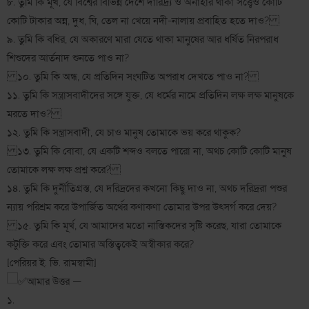
৮. তুমি কি মূর্খ, যে বিশ্বের বিভিন্ন দেশে দারিদ্র্য ও অনাহার থাকা সত্ত্বেও কোটি
কোটি টাকার অন্ন, দুধ, ঘি, তেল না খেয়ে নদী-নালায় প্রবাহিত হতে দাও?
৯. তুমি কি বধির, যে অকারণে মারা যেতে থাকা মানুষের আর ধর্ষিত নিরপরাধ
শিশুদের আর্তনাদ শুনতে পাও না?
১০. তুমি কি অন্ধ, যে প্রতিদিন সংঘটিত অপরাধ দেখতে পাও না?
১১. তুমি কি সন্ত্রাসবাদীদের সঙ্গে যুক্ত, যে ধর্মের নামে প্রতিদিন লক্ষ লক্ষ মানুষকে
মরতে দাও?
১২. তুমি কি সন্ত্রাসবাদী, যে চাও মানুষ তোমাকে ভয় করে থাকুক?
১৩. তুমি কি বোবা, যে একটি শব্দও বলতে পারো না, অথচ কোটি কোটি মানুষ
তোমাকে লক্ষ লক্ষ প্রশ্ন করে?
১৪. তুমি কি দুর্নীতিগ্রস্ত, যে দরিদ্রদের কখনো কিছু দাও না, অথচ দরিদ্ররা পশুর
ন্যায় পরিশ্রম করে উপার্জিত অর্থের কণাকণা তোমার উপর উৎসর্গ করে দেয়?
১৫. তুমি কি মূর্খ, যে আমাদের মতো নাস্তিকদের সৃষ্টি করেছ, যারা তোমাকে
কটুক্তি করে এবং তোমার অস্তিত্বকেই অস্বীকার করে?
[পেরিয়র ই. ভি. রামস্বামী]
আমার উত্তর —
১.