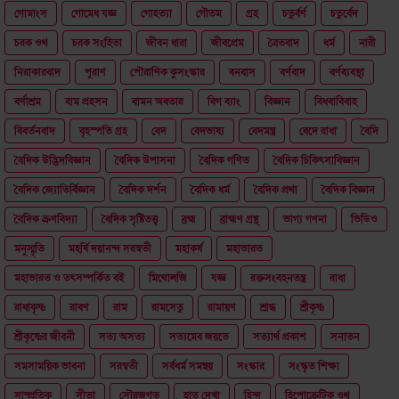
গোমাংস
গোমেধ যজ্ঞ
গোহত্যা
গৌতম
গ্রহ
চতুর্বর্ণ
চতুর্বেদ
চরক ওথ
চরক সংহিতা
জীবন ধারা
জীবপ্রেম
ত্রৈতবাদ
ধর্ম
নারী
নিরাকারবাদ
পুরাণ
পৌরাণিক কুসংস্কার
বনবাস
বর্ণবাদ
বর্ণব্যবস্থা
বর্ণাশ্রম
বাম প্রহসন
বামন অবতার
বিগ ব্যাং
বিজ্ঞান
বিধবাবিবাহ
বিবর্তনবাদ
বৃহস্পতি গ্রহ
বেদ
বেদভাষ্য
বেদমন্ত্র
বেদে রাধা
বৈদি
বৈদিক উদ্ভিদবিজ্ঞান
বৈদিক উপাসনা
বৈদিক গণিত
বৈদিক চিকিৎসাবিজ্ঞান
বৈদিক জ্যোতির্বিজ্ঞান
বৈদিক দর্শন
বৈদিক ধর্ম
বৈদিক প্রথা
বৈদিক বিজ্ঞান
বৈদিক ভ্রুণবিদ্যা
বৈদিক সৃষ্টিতত্ত্ব
ব্রহ্ম
ব্রাহ্মণ গ্রন্থ
ভাগ্য গণনা
ভিডিও
মনুস্মৃতি
মহর্ষি দয়ানন্দ সরস্বতী
মহাকর্ষ
মহাভারত
মহাভারত ও তৎসম্পর্কিত বই
মিথোলজি
যজ্ঞ
রক্তসংবহনতন্ত্র
রাধা
রাধাকৃষ্ণ
রাবণ
রাম
রামসেতু
রামায়ণ
শ্রাদ্ধ
শ্রীকৃষ্ণ
শ্রীকৃষ্ণের জীবনী
সত্য অসত্য
সত্যমেব জয়তে
সত্যার্থ প্রকাশ
সনাতন
সমসাময়িক ভাবনা
সরস্বতী
সর্বধর্ম সমন্বয়
সংস্কার
সংস্কৃত শিক্ষা
সাম্প্রতিক
সীতা
সৌরজগত
হাত দেখা
হিন্দু
হিপোক্রেটিক ওথ