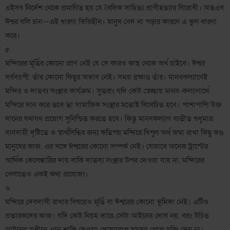
এইসব নির্দেশ থেকে প্রমাণিত হয় যে বৈদিক সাহিত্য প্রাণীহত্যার বিরোধী। অতএব
ঈশ্বর বলি চান—এই ধারণা ভিত্তিহীন। মানুষ বেদ না পড়ার কারণে এ ভুল ধারণা
করে।
৫.
মন্দিরের মূর্তির কোনো প্রাণ নেই যে সে কারও কাছ থেকে অর্থ চাইবে। ঈশ্বর
সর্বব্যাপী; তাঁর কোনো কিছুর অভাব নেই। সমগ্র ব্রহ্মাণ্ড তাঁর। মানবকল্যাণেই
মন্দির ও দাতব্য সংস্থার কার্যক্রম। সুতরাং যদি কেউ স্বেচ্ছায় মানব-কল্যাণার্থে
মন্দিরে দান করে তবে তা সামাজিক সংস্থার মতোই বিবেচিত হবে। পাশাপাশি উক্ত
দানের যথাযথ প্রয়োগ সুনিশ্চিত করতে হবে। কিন্তু মানবকল্যাণ ব্যতীত শুধুমাত্র
ব্যবসায়ী দৃষ্টিতে ও স্বার্থসিদ্ধির জন্য কতিপয় মন্দিরে বিপুল অর্থ জমা রাখা কিছু ভণ্ড
মানুষের কাজ; এর সঙ্গে ঈশ্বরের কোনো সম্পর্ক নেই। যেভাবে অনেক ট্রাস্টের
আর্থিক কেলেঙ্কারির দায় বাকি দাতব্য সংস্থার উপর দেওয়া যায় না, মন্দিরের
বেলাতেও একই কথা প্রযোজ্য।
৬.
মন্দিরে দেবদাসী রাখার বিষয়েও মূর্তি বা ঈশ্বরের কোনো ভূমিকা নেই। এটিও
প্রতারকদের কাজ। যদি কেউ নিয়ম ভাঙে সেটা আইনের দোষ নয়, বরং উচিত
আইনের অধীনে এনে শাস্তি দেওয়া৷ দোষারোপ সমস্যা থেকে মুক্তি দেয় না।