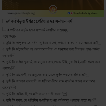
কাঠগড়ায় ঈশ্বর : পেরিয়ার Vs সনাতন ধর্ম
পেরিয়ার কর্তৃক ঈশ্বর সম্পর্কে উত্থাপিত প্রশ্নসমূহ —
ওহে ঈশ্বর-
১. তুমি কি কাপুরুষ, যে সর্বদা লুকিয়ে থাকো, কখনো কারও সামনে আসো না?
২. তুমি কি চাটুকারিতা বা তোষামোদপ্রিয়, যে মানুষের দ্বারা দিনরাত পূজা-অর্চনা
করাও?
৩. তুমি কি সর্বদা ক্ষুধার্ত, যে মানুষের কাছ থেকে মিষ্টি, দুধ, ঘি ইত্যাদি গ্রহণ করে
থাকো?
৪. তুমি কি মাংসাশী, যে মানুষের কাছ থেকে দুর্বল পশুদের বলি চাও?
৫. তুমি কি সোনার ব্যবসায়ী, যে মন্দিরগুলিতে লক্ষ লক্ষ টন সোনা জমা করে
রেখেছ?
৬. তুমি কি ব্যভিচারী, যে মন্দিরে দেবদাসী রাখো?
৭. তুমি কি দুর্বল, যে প্রতিদিন সংঘটিত হওয়া ধর্ষণসমূহ থামাতে পারো না?