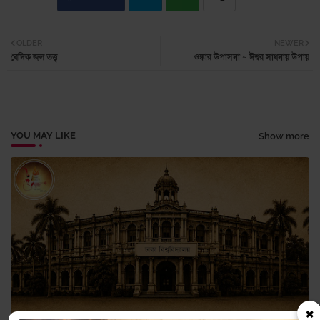
Twi
Wh
OLDER
NEWER
বৈদিক জল তত্ত্ব
ওঙ্কার উপাসনা ~ ঈশ্বর সাধনায় উপায়
tter
atsa
pp
YOU MAY LIKE
Show more
×