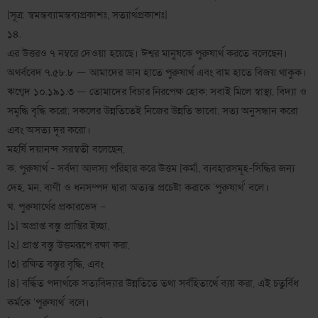
[সূত্র: স্বমন্তব্যামন্তব্যপ্রকাশঃ, সত্যার্থপ্রকাশঃ]
১৪.
এর উত্তরও ৭ নম্বরে দেওয়া হয়েছে। ঈশ্বর মানুষকে পুরুষার্থ করতে বলেছেন।
অথর্ববেদ ৭.৫৮.৮ — আমাদের ডান হাতে পুরুষার্থ এবং বাম হাতে বিজয় থাকুক।
ঋগ্বেদ ১০.১৯১.৩ — তোমাদের বিচার নিরপেক্ষ হোক; সবাই মিলে স্বাস্থ্য, বিদ্যা ও
সমৃদ্ধি বৃদ্ধি করো; সকলের উন্নতিতেই নিজের উন্নতি ভাবো; সত্য অনুসন্ধান করো
এবং অসত্য দূর করো।
মহর্ষি দয়ানন্দ সরস্বতী বলেছেন,
ক. পুরুষার্থ - সর্বদা আলস্য পরিহার করে উত্তম [কর্ম], ব্যবহারসমূহ-সিদ্ধির জন্য
দেহ, মন, বাণী ও ধনসম্পদ দ্বারা অত্যন্ত প্রচেষ্টা করাকে ‘পুরুষার্থ’ বলে।
খ. পুরুষার্থের প্রকারভেদ –
[১] অপ্রাপ্ত বস্তু প্রাপ্তির ইচ্ছা,
[২] প্রাপ্ত বস্তু উত্তমরূপে রক্ষা করা,
[৩] রক্ষিত বস্তুর বৃদ্ধি, এবং
[৪] বৰ্দ্ধিত পদার্থকে সত্যবিদ্যার উন্নতিতে তথা সর্বহিতার্থে ব্যয় করা, এই চতুর্বিধ
কর্মকে ‘পুরুষার্থ’ বলে।