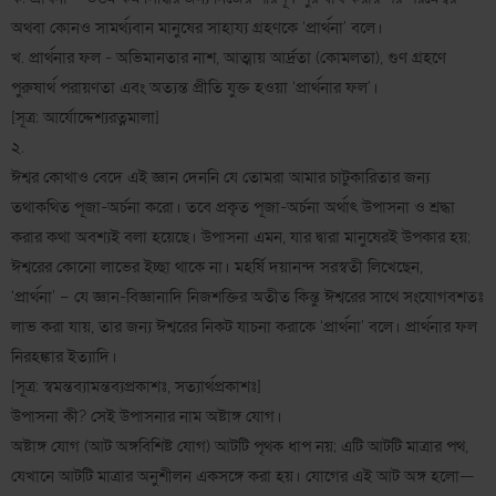
অথবা কোনও সামর্থ্যবান মানুষের সাহায্য গ্রহণকে ‘প্রার্থনা’ বলে।
খ. প্রার্থনার ফল - অভিমানতার নাশ, আত্মায় আর্দ্রতা (কোমলতা), গুণ গ্রহণে
পুরুষার্থ পরায়ণতা এবং অত্যন্ত প্রীতি যুক্ত হওয়া ‘প্রার্থনার ফল’।
[সূত্র: আর্যোদ্দেশ্যরত্নমালা]
২.
ঈশ্বর কোথাও বেদে এই জ্ঞান দেননি যে তোমরা আমার চাটুকারিতার জন্য
তথাকথিত পূজা-অর্চনা করো। তবে প্রকৃত পূজা-অর্চনা অর্থাৎ উপাসনা ও শ্রদ্ধা
করার কথা অবশ্যই বলা হয়েছে। উপাসনা এমন, যার দ্বারা মানুষেরই উপকার হয়;
ঈশ্বরের কোনো লাভের ইচ্ছা থাকে না। মহর্ষি দয়ানন্দ সরস্বতী লিখেছেন,
‘প্রার্থনা’ – যে জ্ঞান-বিজ্ঞানাদি নিজশক্তির অতীত কিন্তু ঈশ্বরের সাথে সংযোগবশতঃ
লাভ করা যায়, তার জন্য ঈশ্বরের নিকট যাচনা করাকে ‘প্রার্থনা’ বলে। প্রার্থনার ফল
নিরহঙ্কার ইত্যাদি।
[সূত্র: স্বমন্তব্যামন্তব্যপ্রকাশঃ, সত্যার্থপ্রকাশঃ]
উপাসনা কী? সেই উপাসনার নাম অষ্টাঙ্গ যোগ।
অষ্টাঙ্গ যোগ (আট অঙ্গবিশিষ্ট যোগ) আটটি পৃথক ধাপ নয়; এটি আটটি মাত্রার পথ,
যেখানে আটটি মাত্রার অনুশীলন একসঙ্গে করা হয়। যোগের এই আট অঙ্গ হলো—