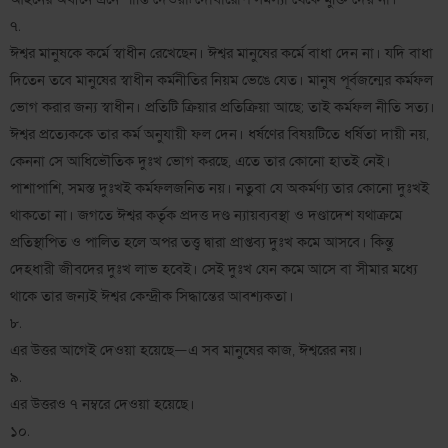
৭.
ঈশ্বর মানুষকে কর্মে স্বাধীন রেখেছেন। ঈশ্বর মানুষের কর্মে বাধা দেন না। যদি বাধা
দিতেন তবে মানুষের স্বাধীন কর্মনীতির নিয়ম ভেঙে যেত। মানুষ পূর্বজন্মের কর্মফল
ভোগ করার জন্য স্বাধীন। প্রতিটি ক্রিয়ার প্রতিক্রিয়া আছে; তাই কর্মফল নীতি সত্য।
ঈশ্বর প্রত্যেককে তার কর্ম অনুযায়ী ফল দেন। ধর্ষণের বিষয়টিতে ধর্ষিতা দায়ী নয়,
কেননা সে আধিভৌতিক দুঃখ ভোগ করছে, এতে তার কোনো হাতই নেই।
পাশাপাশি, সমস্ত দুঃখই কর্মফলজনিত নয়। নতুবা যে অকর্মণ্য তার কোনো দুঃখই
থাকতো না। জগতে ঈশ্বর কর্তৃক প্রদত্ত দণ্ড ন্যায়ব্যবস্থা ও দণ্ডাদেশ যথাক্রমে
প্রতিস্থাপিত ও পালিত হলে অপর তত্ত্ব দ্বারা প্রাপ্তব্য দুঃখ কমে আসবে। কিন্তু
দেহধারী জীবদের দুঃখ লাভ হবেই। সেই দুঃখ যেন কমে আসে বা সীমার মধ্যে
থাকে তার জন্যই ঈশ্বর কেন্দ্রীক সিদ্ধান্তের আবশ্যকতা।
৮.
এর উত্তর আগেই দেওয়া হয়েছে—এ সব মানুষের কাজ, ঈশ্বরের নয়।
৯.
এর উত্তরও ৭ নম্বরে দেওয়া হয়েছে।
১০.