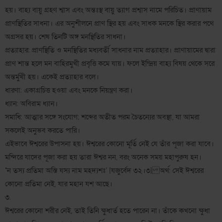
হয়। বাহ্য বায়ু গ্রহণ শ্বাস এবং অন্তঃস্থ বায়ু ত্যাগ প্রশ্বাস নামে পরিচিত। প্রাণায়াম
প্রাণস্থিতির সাধনা। এর অনুশীলনে প্রাণ স্থির হয় এবং সাধক মনকে স্থির করার পথে
অগ্রসর হয়। শেষ তিনটি অঙ্গ মনস্থিতির সাধনা।
প্রত্যাহার: প্রাণস্থিতি ও মনস্থিতির মধ্যবর্তী সাধনার নাম প্রত্যাহার। প্রাণায়ামের দ্বারা
প্রাণ শান্ত হলে মন বাহিরমুখী প্রবৃত্তি কমে যায়। ফলে ইন্দ্রিয় বাহ্য বিষয় থেকে সরে
অন্তর্মুখী হয়। একেই প্রত্যাহার বলে।
ধারণা: একাগ্রচিত্ত হওয়া এবং মনকে নিয়ন্ত্রণ করা।
ধ্যান: অবিরাম ধ্যান।
সমাধি: আত্মার সঙ্গে সংযোগ; শব্দের অতীত পরম চৈতন্যের অবস্থা, যা আমরা
সকলেই অনুভব করতে পারি।
এইভাবে ঈশ্বরের উপাসনা হয়। ঈশ্বরের কোনো মূর্তি নেই যে তাঁর পূজা করা যাবে।
মন্দিরে যাদের পূজা করা হয় তারা ঈশ্বর নন, বরং অনেক সময় মহাপুরুষ হন।
"ন তস্য প্রতিমা অস্তি যস্য নাম মহদ্যশঃ' [যজুর্বেদ ৩২।৩] অর্থ: সেই ঈশ্বরের
কোনো প্রতিমা নেই, যার মহান যশ আছে।
৩.
ঈশ্বরের কোনো শরীর নেই, তাই তিনি ক্ষুধার্ত হতে পারেন না। তাঁকে কখনো ক্ষুধা