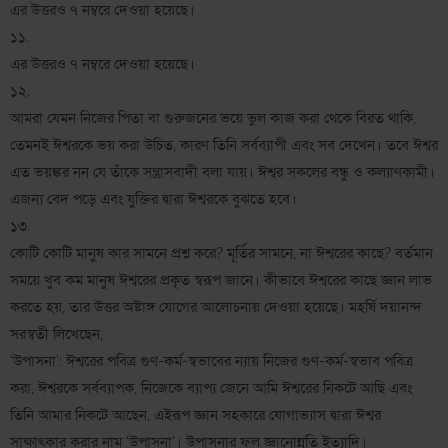
এর উত্তরও ৭ নম্বরে দেওয়া হয়েছে।
১১.
এর উত্তরও ৭ নম্বরে দেওয়া হয়েছে।
১২.
আমরা যেমন নিজের পিতা বা গুরুজনের ভয়ে ভুল কাজ করা থেকে বিরত থাকি,
তেমনই ঈশ্বরকে ভয় করা উচিত, কারণ তিনি সর্বব্যাপী এবং সব দেখেন। তবে ঈশ্বর
এত ভয়ঙ্কর নন যে তাঁকে সন্ত্রাসবাদী বলা যায়। ঈশ্বর সকলের বন্ধু ও কল্যাণকামী।
এজন্য বেদ পড়ে এবং যুক্তির দ্বারা ঈশ্বরকে বুঝতে হবে।
১৩.
কোটি কোটি মানুষ কার সামনে প্রশ্ন করে? মূর্তির সামনে, না ঈশ্বরের কাছে? বর্তমান
সময়ে খুব কম মানুষ ঈশ্বরের প্রকৃত স্বরূপ জানে। কীভাবে ঈশ্বরের কাছে জ্ঞান লাভ
করতে হয়, তার উত্তর অষ্টাঙ্গ যোগের আলোচনায় দেওয়া হয়েছে। মহর্ষি দয়ানন্দ
সরস্বতী লিখেছেন,
‘উপাসনা’: ঈশ্বরের পবিত্র গুণ-কর্ম-স্বভাবের ন্যায় নিজের গুণ-কর্ম-স্বভাব পবিত্র
করা, ঈশ্বরকে সর্বব্যাপক, নিজেকে ব্যাপ্য জেনে আমি ঈশ্বরের নিকটে আছি এবং
তিনি আমার নিকটে আছেন, এইরূপ জ্ঞান সহকারে যোগাভ্যাস দ্বারা ঈশ্বর
সাক্ষাৎকার করার নাম ‘উপাসনা’। উপাসনার ফল জ্ঞানোন্নতি ইত্যাদি।