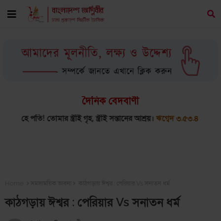
দৈনিক বেদবাণী
ার স্ত্রীই গৃহ, স্ত্রীই সন্তানের আশ্রয়।
ঋগ্বেদ ৩.৫৩.৪
পরমাত্মার ন
Home
সমসাময়িক ভাবনা
কাঠগড়ায় ঈশ্বর : পেরিয়ার Vs সনাতন ধর্ম
কাঠগড়ায় ঈশ্বর : পেরিয়ার Vs সনাতন ধর্ম