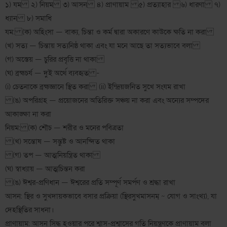
১) যম ২) নিয়ম ৩) আসন ৪) প্রাণায়াম ৫) প্রত্যাহার ৬) ধারণা ৭)
ধ্যান ৮) সমাধি
যম: (ক) অহিংসা — বাক্য, চিন্তা ও কর্ম দ্বারা অকারণে কাউকে ক্ষতি না করা
(খ) সত্য — চিন্তায় সত্যনিষ্ঠ থাকা এবং যা মনে আছে তা সত্যভাবে বলা
(গ) অস্তেয় — চুরির প্রবৃত্তি না থাকা
(ঘ) ব্রহ্মচর্য — দুই অর্থে ব্যবহৃত -
(i) চেতনাকে ব্রহ্মজ্ঞানে স্থিত করা (ii) ইন্দ্রিয়জনিত সুখে সংযম রাখা
(ঙ) অপরিগ্রহ — প্রয়োজনের অতিরিক্ত সঞ্চয় না করা এবং অন্যের সম্পদের
আকাঙ্ক্ষা না করা
নিয়ম: (ক) শৌচ — শরীর ও মনের পবিত্রতা
(খ) সন্তোষ — সন্তুষ্ট ও আনন্দিত থাকা
(গ) তপ — আত্মনিয়ন্ত্রিত থাকা
(ঘ) স্বাধ্যায় — আত্মচিন্তন করা
(ঙ) ঈশ্বর-প্রণিধান — ঈশ্বরের প্রতি সম্পূর্ণ সমর্পণ ও শ্রদ্ধা রাখা
আসন: স্থির ও সুখদায়কভাবে বসার প্রক্রিয়া (স্থিরসুখমাসনম্ ~ যোগ ও সাংখ্য), যা
দেহস্থিতির সাধনা।
প্রাণায়াম: আসন সিদ্ধ হওয়ার পরে শ্বাস-প্রশ্বাসের গতি নিয়ন্ত্রণকে প্রাণায়াম বলা