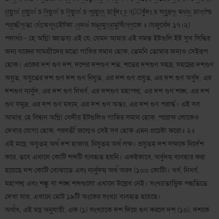
চা॒য়ুতং॑ চা॒য়ুতং॑ চ নি॒য়ুতং॑ চ নি॒য়ুতং॑ চ প্র॒য়ুতং॒ চার্বু॑দং চ॒ ন্য᳖র্বুদং চ সমু॒দ্রশ্চ॒ মধ্যং॒ চান্ত॑শ্চ
পরা॒র্দ্ধশ্চৈ॒তা মে॑ऽঅগ্ন॒ऽইষ্ট॑কা ধে॒নবঃ॑ সন্ত্ব॒মুত্রা॒মুষ্মিঁ॑ল্লো॒কে ॥ (যজুর্বেদ ১৭।২)
পদার্থঃ– হে অগ্নি! জ্ঞাতব্য এই যে, যেমন আমার এই সমস্ত ইষ্টগুলি ইষ্ট সুখ সিদ্ধির
জন্য যজ্ঞের সামগ্রীদের মতো গাভির সমান হোক, তেমনি তোমার জন্যও সেইরূপ
হোক। একের দশ গুণ দশ, দশের দশগুণ শত, শতের দশগুণ সহস্র, সহস্রের দশগুণ
অযুত, অযুতের দশ গুণ দশ গুণ নিযুত, এর দশ গুণ প্রযুত, এর দশ গুণ অর্বুদ, এর
দশগুণ ন্যর্বুদ, এর দশ গুণ নিখর্ব, এর দশগুণ মহাপদ্ম, এর দশ গুণ শঙ্খ, এর দশ
গুণ সমুদ্র, এর দশ গুণ মধ্যম, এর দশ গুণ অন্তঃ, এর দশ গুণ পরার্দ্ধ। এই সব
আমার, হে বিদ্বান অগ্নি! বেদীর ইটগুলিও গাভির সমান হোক, পরোক্ষ লোকেও
দেখার যোগ্য হোক, পরবর্তী জন্মেও সেই সব হোক এমন প্রচেষ্টা করো॥ ২॥
এই মন্ত্রে, অযুতম্ অর্থ দশ হাজার, নিযুতম্ অর্থ লক্ষ। প্রযুতম্ দশ লক্ষকে নির্দেশ
করে, তবে এখানে কোটি শব্দটি ব্যবহৃত হয়নি। একইভাবে, অর্বুদম্ ব্যবহার করা
হয়েছে দশ কোটি বোঝাতে এবং ন্যর্বুদম্ অর্থ অরব (১০০ কোটি)। খর্ব, নিখর্ব,
মহাপদ্ম এবং শঙ্কু বা শঙ্খ শব্দগুলো এখানে উল্লেখ নেই। সংখ্যাতাত্ত্বিক পদ্ধতিতে
দেখা যায়, এখানে মোট ১৯টি অংকের সংখ্যা ব্যবহৃত হয়েছে।
অর্থাৎ, এই মন্ত্র অনুযায়ী, এক (১) সংখ্যাকে দশ দিয়ে গুণ করলে দশ (১০), দশকে