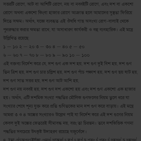
সত্তরটি রোগে, আট বা আশিটি রোগে, নয় বা নব্বইটি রোগে, এবং দশ বা একশো
রোগে অথবা একশো কিংবা হাজার রোগে আক্রান্ত হলে আমাদের সুস্থতা ফিরিয়ে
দিতে সক্ষম। অর্থাৎ, যজ্ঞে ব্যবহৃত এই ঔষধি গাছ অসংখ্য রোগ-বালাই থেকে
পুনরুদ্ধার করার ক্ষমতা রাখে, যা অসাধারণ কার্যকরী ও বহু ব্যবহারিক। এই মন্ত্রে
উল্লিখিত রয়েছে:
১ — ১০ ২ — ২০ ৩ — ৩০ ৪ — ৪০ ৫ — ৫০
৬ — ৬০ ৭ — ৭০ ৮ — ৮০ ৯ — ৯০ ১০ — ১০০
এই বক্তব্য নির্দেশ করে যে, দশ গুণ এক দশ হয়, দশ গুণ দুই বিশ হয়, দশ গুণ
তিন ত্রিশ হয়, দশ গুণ চার চল্লিশ হয়, দশ গুণ পাঁচ পঞ্চাশ হয়, দশ গুণ ছয় ষাট হয়,
দশ গুণ সাত সত্তর হয়, দশ গুণ আট আশি হয়,
দশ গুণ নয় নব্বই হয়, দশ গুণ দশ একশো হয় এবং দশ গুণ একশো এক হাজার
হয়। অর্থাৎ, এটি দশমিক সংখ্যা পদ্ধতির মৌলিক গুণফলের নিয়ম তুলে ধরে যা
সংখ্যার শেষে শূন্য যুক্ত করে প্রতি গুণিতকের মান দশ গুণ করে বাড়ায়। এই মন্ত্রে
আমরা ৩ ও ৪ অঙ্কের সংখ্যারও উল্লেখ পাই যা নির্দেশ করে এই দশ গুণের নিয়ম
কেবল দুই অঙ্কের ভেতরেই সীমাবদ্ধ নয়, বরং তা চিরন্তন। তবে দশভিত্তিক গণনা
পদ্ধতির সবচেয়ে উৎকৃষ্ট উদাহরণ রয়েছে যজুর্বেদে।
৪. ই॒মা মে॑ऽঅগ্ন॒ऽইষ্ট॑কা ধে॒নবঃ॑ স॒ন্ত্বেকা॑ চ॒ দশ॑ চ॒ দশ॑ চ শ॒তং চ॑ শ॒তং চ॑ স॒হস্রং॑ চ স॒হস্রং॑