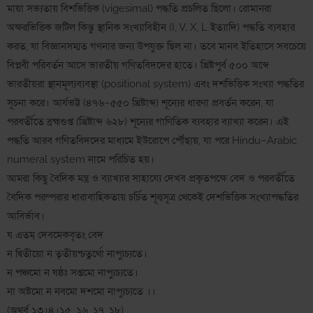
মায়া সভ্যতায় বিশভিত্তিক (vigesimal) পদ্ধতি প্রচলিত ছিলো। রোমানরা
অক্ষরভিত্তিক জটিল কিন্তু স্থানিক সংখ্যাবিহীন (I, V, X, L ইত্যাদি) পদ্ধতি ব্যবহার
করত, যা বিজ্ঞানসম্মত গণনার জন্য উপযুক্ত ছিল না। তবে মানব ইতিহাসে সবচেয়ে
বিপ্লবী পরিবর্তন আসে ভারতীয় গণিতবিদদের হাতে। খ্রিষ্টপুর্ব ৫০০ অব্দে
ভারতীয়রা স্থানমূল্যব্যবস্থা (positional system) এবং দশভিত্তিক সংখ্যা পদ্ধতির
সূচনা করে। আর্যভট্ট (৪৭৬–৫৫০ খ্রিষ্টাব্দ) শূন্যের ধারণা প্রবর্তন করেন, যা
পরবর্তীতে ব্রহ্মগুপ্ত (খ্রিষ্টাব্দ ৬২৮) শূন্যের গাণিতিক ব্যবহার ব্যাখ্যা করেন। এই
পদ্ধতি আরব গণিতবিদদের মাধ্যমে ইউরোপে পৌঁছায়, যা পরে Hindu–Arabic
numeral system নামে পরিচিত হয়।
আমরা কিছু বৈদিক মন্ত্র ও ব্যাখ্যার সাহায্যে দেখব প্রকৃতপক্ষে বেদ ও পরবর্তীতে
বৈদিক পরম্পরার ধারাবাহিকতায় চর্চিত শূল্বসূত্র থেকেই দেশভিত্তিক সংখ্যাপদ্ধতির
আবির্ভাব।
য এতম্ দেবমেকবৃতং বেদ
ন দ্বিতীয়ো ন তৃতীয়শ্চতুর্থো নাপ্যুচ্যতে।
ন পঞ্চমো ন ষষ্ঠঃ সপ্তমো নাপ্যুচ্যতে।
না অষ্টমো ন নবমো দশমো নাপ্যুচ্যতে ।।
(অথর্ব ১৩।৪।১৫, ১৬, ১৭, ১৮)