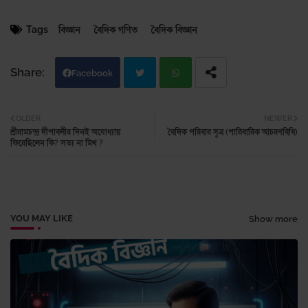
Tags
বিজ্ঞান
বৈদিক গণিত
বৈদিক বিজ্ঞান
Facebook
Twi
Wh
OLDER
NEWER
শ্রীরামচন্দ্র দীপাবলীর দিনই অযোধ্যায়
বৈদিক পরিবার সূত্র (পারিবারিক আচরণবিধি)
tter
atsa
ফিরেছিলেন কি? সত্য না মিথ ?
pp
YOU MAY LIKE
Show more