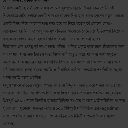
বৈদিক বিজ্ঞান : বৈদিক সংখ্যাতত্ত্ব
"সর্বজ্ঞানময়ী হি সঃ" বেদ সকল জ্ঞানের মূলভূত স্রোত। "বেদ কেন শ্রেষ্ঠ" এই
শিরোনামে প্রতি সপ্তাহে একটি করে লেখা প্রকাশিত হবে যাতে বেদের নতুন কোনো
একটি বিষয় নিয়ে আলোকপাত করা হবে যা নিয়ে ইতোপূর্বে কোনো লেখা/
আলোচনা হয় নি এবং আধুনিক যুগ/চিন্তার আলোকে বেদের সেই তাৎপর্য বিশ্লেষণ
করা হবে। প্রথম অংশে মূলত বৈদিক বিজ্ঞান নিয়ে আলোচনা হবে।
বিজ্ঞানের এক গুরুত্বপূর্ণ শাখা হলো গণিত। গণিত প্রকৃতপক্ষে জ্ঞান-বিজ্ঞানের অন্য
সব শাখার জন্য এক চিরন্তন সত্য নিয়মাবলী প্রস্তুত করে, যা অন্য
শাখাসমূহের
অনুধাবন ও অধ্যয়নে সহায়ক। গণিত বিজ্ঞানের সকল শাখার অভিন্ন ভাষা। আর
গণিতের ভাষা হলো সংখ্যা পদ্ধতি ও নির্ধারিত প্রতীক।‌ বর্তমানে দশভিত্তিক সংখ্যা
গণনাপদ্ধতি বহুল প্রচলিত।
মানুষ প্রথমে হাতের আঙুল, পাথর, কাঠি বা ঝিনুক ব্যবহার করে গণনা করত। পরে
দেয়ালে দাগ টানা বা রশিতে গিট দেয়া ছিল গণনার প্রাথমিক পদ্ধতি। আনুমানিক
খ্রিষ্টপূর্ব ৩৪০০ সালে মিশরীয় হায়ারোগ্লিফিক সংখ্যার মাধ্যমে প্রতীকভিত্তিক গণনার
সূচনা হয়। সুমেরীয় সভ্যতা (প্রায় ৪০০০ খ্রিষ্টপূর্ব) ষাটভিত্তিক (sexagesimal)
সংখ্যা পদ্ধতি ব্যবহার করত, যা থেকে ঘড়ির ৬০ মিনিট ও ৩৬০ ডিগ্রির ধারণা
এসেছে।