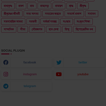
রাধাকৃষ্ণ
রাবণ
রাম
রামসেতু
রামায়ণ
শ্রাদ্ধ
শ্রীকৃষ্ণ
শ্রীকৃষ্ণের জীবনী
সত্য অসত্য
সত্যমেব জয়তে
সত্যার্থ প্রকাশ
সনাতন
সমসাময়িক ভাবনা
সরস্বতী
সর্বধর্ম সমন্বয়
সংস্কার
সংস্কৃত শিক্ষা
সাম্প্রতিক
সীতা
সৌরজগত
হাত দেখা
হিন্দু
হিপোক্রেটিক ওথ
SOCIAL PLUGIN
facebook
twitter
instagram
youtube
telegram