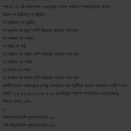
পদার্থঃ যে এই প্রকাশময় (একবৃতম্) একক বর্তমান [পরমাত্মাকে] জানে;
তাঁকে (ন দ্বিতীয়ঃ) না দ্বিতীয়,
(ন তৃতীয়ঃ) না তৃতীয়,
(ন চতুর্থঃ) না চতুর্থ (অপি উচ্যতে) কখনো বলা হয়।
(ন পঞ্চমঃ) না পঞ্চম,
(ন ষষ্ঠঃ) না ষষ্ঠ,
(ন সপ্তমঃ) না সপ্তম (অপি উচ্যতে) কখনো বলা হয়।
(ন অষ্টমঃ) না অষ্টম,
(ন নবমঃ) না নবম,
(ন দশমঃ) না দশম (অপি উচ্যতে) কখনো বলা হয়।
দ্ব্যর্থহীনভাবে পরমাত্মার একত্ব বোঝানো এই মন্ত্রটিতে আমরা সর্বপ্রথম দশটি সংখ্যা
অর্থাৎ, ১,২,৩,৪,৫,৬,৭,৮,৯ ও ১০ এর উল্লেখ পাই যা দশভিত্তিক সংখ্যাপদ্ধতি
বিষয়ে ধারণা দেয়।
২.
যদ্যেকবৃষোঽসি সৃজারসোঽসি ॥১॥
যদি দ্বিবৃষোঽসি সৃজারসোঽসি ॥২॥