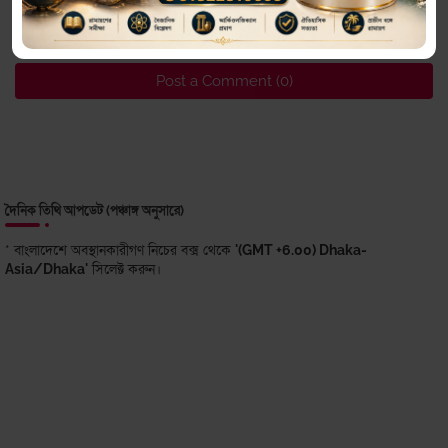
0Comments
POST A COMMENT
Post a Comment (0)
দৈনিক তিথি আপডেট (পঞ্চাঙ্গ অনুসারে)
* বাংলাদেশে অবস্থানকারীগণ নিচের বক্স থেকে
'(GMT +6.00) Dhaka-
Asia/Dhaka'
সিলেক্ট করুন।