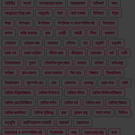
অগ্নিবীর
অনার্য
অপপ্রচারের জবাব
অবতারবাদ
অভিকর্ষ
আত
আত্মহত্যা নিয়ে বেদ
আয়ুর্বেদ
আর্য
আর্য সমাজ
ইতিহাস
ইবুক
ঈশ্বর
উপনয়ন
উপনিষদ
উপনিষদ ও তৎসম্পর্কিত বই
উপাখ্যান
কণাদ
কল্কি অবতার
কৃষ্ণ
কোষ্ঠী
গায়ত্রী
গীতা
গুরুবাদ
গোমাংস
গোমেধ যজ্ঞ
গোহত্যা
গৌতম
গ্রহ
চতুর্বর্ণ
চতুর্বেদ
চরক ওথ
চরক সংহিতা
জীবন ধারা
জীবপ্রেম
ত্রৈতবাদ
ধর্ম
নারী
নিরাকারবাদ
পুরাণ
পৌরাণিক কুসংস্কার
বনবাস
বর্ণবাদ
বর্ণব্যবস্থা
বর্ণাশ্রম
বাম প্রহসন
বামন অবতার
বিগ ব্যাং
বিজ্ঞান
বিধবাবিবাহ
বিবর্তনবাদ
বৃহস্পতি গ্রহ
বেদ
বেদভাষ্য
বেদমন্ত্র
বেদে রাধা
বৈদি
বৈদিক উদ্ভিদবিজ্ঞান
বৈদিক উপাসনা
বৈদিক গণিত
বৈদিক চিকিৎসাবিজ্ঞান
বৈদিক জ্যোতির্বিজ্ঞান
বৈদিক দর্শন
বৈদিক ধর্ম
বৈদিক প্রথা
বৈদিক বিজ্ঞান
বৈদিক ভ্রুণবিদ্যা
বৈদিক সৃষ্টিতত্ত্ব
ব্রহ্ম
ব্রাহ্মণ গ্রন্থ
ভাগ্য গণনা
ভিডিও
মনুস্মৃতি
মহর্ষি দয়ানন্দ সরস্বতী
মহাকর্ষ
মহাভারত
মহাভারত ও তৎসম্পর্কিত বই
মিথোলজি
যজ্ঞ
রক্তসংবহনতন্ত্র
রাধা