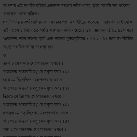
আপনার এই দশটির বাইরে একাদশ সম্ভাব্য শক্তি থাকে, তবে আপনি সব ধরনের
ফলাফল থেকে বঞ্চিত।
দশটি শক্তির অর্থ বেশিরভাগ ভাষ্যকারগণ দশ ইন্দ্রিয় করেছেন। তাৎপর্য যাই হোক,
এই অংশে ১ থেকে ১০ পর্যন্ত সংখ্যার বর্ণনা রয়েছে। তবে এর পরবর্তীতে ১১শ মন্ত্রে
‘একাদশ’ শব্দে দশের পূর্বে ‘এক’ শব্দের পুনরাবৃত্তিতে ১ + ১০ = ১১ দ্বারা দশভিত্তিক
সংখ্যাপদ্ধতির বর্ণনা পাওয়া যায়।
৩.
একা চ মে দশ চ মেঽপবক্তার ওষধে ।
ঋতজাত ঋতাবরি মধু মে মধুলা করঃ ॥১॥
দ্বে চ মে বিংশতিশ্চ মেঽপবক্তার ওষধে ।
ঋতজাত ঋতাবরি মধু মে মধুলা করঃ ॥২॥
তিস্রশ্চ মে ত্রিংশচ্চ মেঽপবক্তার ওষধে ।
ঋতজাত ঋতাবরি মধু মে মধুলা করঃ ॥৩॥
চতস্রশ্চ মে চত্বারিংশচ্চ মেঽপবক্তার ওষধে ।
ঋতজাত ঋতাবরি মধু মে মধুলা করঃ ॥৪॥
পঞ্চ চ মে পঞ্চাশচ্চ মেঽপবক্তার ওষধে ।