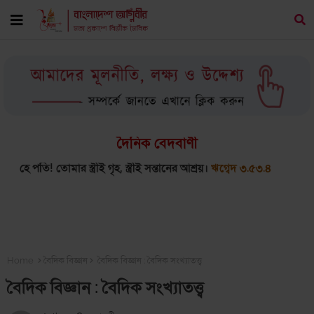
দৈনিক বেদবাণী
ার স্ত্রীই গৃহ, স্ত্রীই সন্তানের আশ্রয়।
ঋগ্বেদ ৩.৫৩.৪
পরমাত্মার ন
Home
বৈদিক বিজ্ঞান
বৈদিক বিজ্ঞান : বৈদিক সংখ্যাতত্ত্ব
বৈদিক বিজ্ঞান : বৈদিক সংখ্যাতত্ত্ব