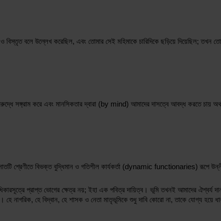
ল ও বিস্তৃত বলে উল্লেখ করেছিল, এবং তোমার সেই মহিমাকে চারিদিকে ছড়িয়ে দিয়েছিল; তখন ত
 বিরুদ্ধে সঙ্গ্রাম করে এবং মানসিকতার দ্বারা (by mind) আমাদের দাসত্বে আবদ্ধ করতে চায় 
 শ্রেণীতে বিভক্ত বুদ্ধিমান ও গতিশীল কার্যকর্তা (dynamic functionaries) রূপে উন্নীত ক
িকারসূত্রে প্রাপ্ত ভোগের ক্ষেত্র নয়; ইহা এক পবিত্র দায়িত্ব। ভূমি তখনই আমাদের ঐশ্বর্য দান 
। হে নাগরিক, হে বিদ্বান, হে শাসক ও নেতা মাতৃভূমিকে শুধু দাবি কোরো না, তাকে যোগ্য হয়ে 