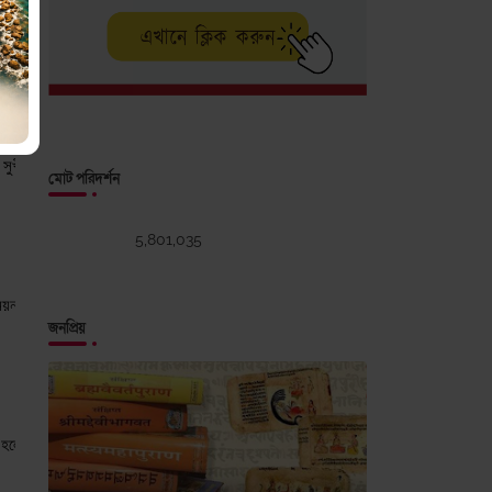
শাসনব্যবস্থা বা রাষ্ট্রীয় ক্ষেত্রে) থাকা সর্বাপেক্ষা গুণী ব্যক্তিদের মধ্যে সর্বোচ্চ মর্যাদাপ
ণবন্ত ও সুখী সজীব সন্তানদের ধারণ করেন এবং ভরণপোষণ করেন ~ সেই মাতৃভূমি যেন আমাদের গোসম্পদ এ
মোট পরিদর্শন
5,801,035
্ধি আনয়ন করেন; তেমনই সর্বশক্তিমান প্রভু ও সৃষ্টিকর্তা  দ্যুলোকে এবং এই ধরণী মাতার মধ্
জনপ্রিয়
হলো: জ্ঞান, গতি (movement) ও খাদ্য লাভ। দ্বিতীয়টি হলো: জন্মস্থান ইত্যাদি। তৃতীয়টি হ