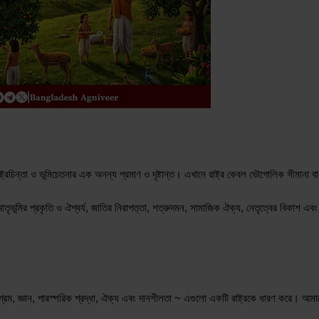
ম রাষ্ট্রচিন্তা ও ভূমিচেতনার এক অনন্য প্রমাণ ও দৃষ্টান্ত। এখানে রাষ্ট্র কেবল ভৌগোলিক সীমান
তৃভূমির প্রকৃতি ও ঐশ্বর্য, জাতির নিরাপত্তা, শত্রুদমন, সামাজিক ঐক্য, নেতৃত্বের বিকাশ এবং
পরিশ্রম, জ্ঞান, পারস্পরিক শ্রদ্ধা, ঐক্য এবং দানশীলতা ~ এগুলো একটি রাষ্ট্রকে ধারণ করে। আ