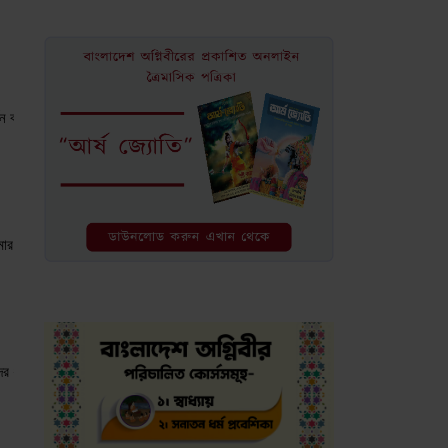
্থন করেন, যিনি বিভিন্ন প্রকারের কৃষিজাত পণ্য উৎপাদন করেন এবং যার মধ্যে অগণিত প্রকারের 
মার শ্রদ্ধা নিবেদন করি।
 ধারণ করেন ও ভরণপোষণ করেন; সেই সুদূরপ্রসারী ও বৈচিত্র্যময় ধরণীমাতা যিনি অটল, দৃঢ় এবং অ