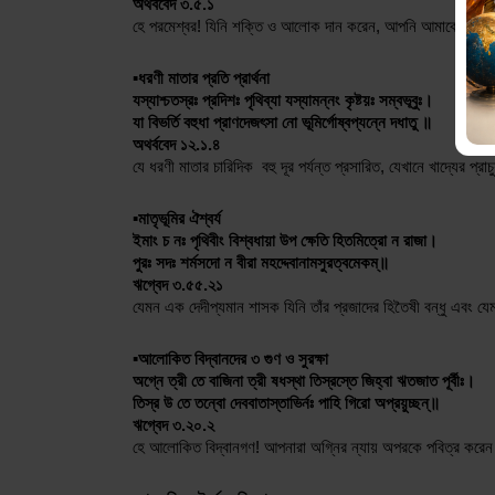
অথর্ববেদ ৩.৫.১
হে পরমেশ্বর! যিনি শক্তি ও আলোক দান করেন, আপনি আমাকে জাতির যোগ্য বল
▪️ধরণী মাতার প্রতি প্রার্থনা
যস্যাশ্চতস্রঃ প্রদিশঃ পৃথিব্যা যস্যামন্নং কৃষ্টয়ঃ সম্বভূবুঃ। 
যা বিভর্তি বহুধা প্রাণদেজৎসা নো ভূমির্গোষ্বপ্যন্নে দধাতু ॥
অথর্ববেদ ১২.১.৪
যে ধরণী মাতার চারিদিক  বহু দূর পর্যন্ত প্রসারিত, যেখানে খাদ্যের প
▪️মাতৃভূমির ঐশ্বর্য
ইমাং চ নঃ পৃথিবীং বিশ্বধায়া উপ ক্ষেতি হিতমিত্রো ন রাজা। 
পুরঃ সদঃ শর্মসদো ন বীরা মহদ্দেবানামসুরত্বমেকম্॥
ঋগ্বেদ ৩.৫৫.২১
যেমন এক দেদীপ্যমান শাসক যিনি তাঁর প্রজাদের হিতৈষী বন্ধু এবং যে
▪️আলোকিত বিদ্বানদের ৩ গুণ ও সুরক্ষা
অগ্নে ত্রী তে বাজিনা ত্রী ষধস্থা তিস্রস্তে জিহ্বা ঋতজাত পূর্বীঃ। 
তিস্র উ তে তন্বো দেববাতাস্তাভির্নঃ পাহি গিরো অপ্রয়ুচ্ছন্॥
ঋগ্বেদ ৩.২০.২
হে আলোকিত বিদ্বানগণ! আপনারা অগ্নির ন্যায় অপরকে পবিত্র করেন। 