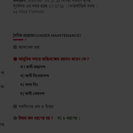
উদাহরণ:
Sunrise : 01:37:39 দেওয়া থাকলে মূলত
সূর্যোদয় এর সময় হচ্ছে 07:37:39 । (আন্তর্জাতিক সময় -
24 Hour Format)
দৈনিক প্রশ্নোত্তর (UNDER MAINTENANCE)
🟩 আজকের প্রশ্ন:
🟢 আধুনিক সময়ে শুদ্ধিযজ্ঞের প্রচলন করেন কে ?
ক) স্বামী শ্রদ্ধানন্দ
া বা প্রশাসনিক কাঠামো নয়- রাষ্ট্র হলো একটি জীবন্ত সত্তার ন্যায় যার প্রাণ হলো সত্য, ঋত (ন্য
খ) স্বামী বিবেকানন্দ
গ) ভগত সিং
 জাতির অগ্রগতির জন্য আত্মত্যাগ ও শৃঙ্খলার প্রয়োজনীয়তা তুলে ধরা হয়েছে। এখানে রাষ্ট্রকে ধ
ঘ) স্বামী বেদানন্দ
🟥
গতদিনের প্রশ্ন ও উত্তর:
🔴
বিবাহ কত ধরণের হয় ?
-
খ) ৮ ধরণের ।
মাদের এই মাতৃভূমি যেন আমাদের অগ্রগতির জন্য পর্যাপ্ত সুযোগ প্রদান করে।