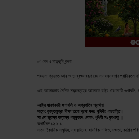
✅ বেদ ও মাতৃভূমি বন্দনা
পরমাত্মা প্রদত্ত জ্ঞান ও শব্দব্রহ্মস্বরূপ বেদ মানবসভ্যতার প্রাচীনত
এই আলোচনায় বৈদিক মন্ত্রসমূহের আলোকে রাষ্ট্র ধারণকারী গুণাবলি, মা
▪️রাষ্ট্র ধারণকারী গুণাবলি ও অগ্রগতির প্রার্থনা
সত্যং বৃহদৃতমুগ্রং দীক্ষা তপো ব্রহ্ম যজ্ঞঃ পৃথিবীং ধারয়ন্তি। 
সা নো ভূতস্য ভব্যস্য পত্ন্যুরুং লোকং পৃথিবী নঃ কৃণোতু ॥
অথর্ববেদ ১২.১.১
সত্য, বৈষয়িক সমৃদ্ধি, ন্যায়বিচার, সামরিক শক্তি, দক্ষতা, কঠোর 