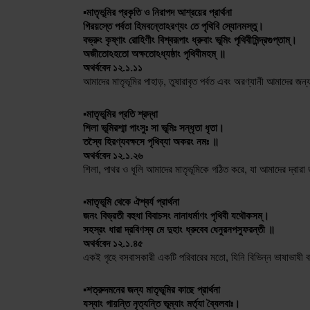
▪️মাতৃভূমির প্রকৃতি ও নিরাপদ আশ্রয়ের প্রার্থনা
গিরয়স্তে পর্বতা হিমবন্তোঽরণ্যং তে পৃথিবি স্যোনমস্তু। 
বভ্রুং কৃষ্ণাং রোহিণীং বিশ্বরূপাং ধ্রুবাং ভূমিং পৃথিবীমিন্দ্রগুপ্তাম্। 
অজীতোঽহতো অক্ষতোঽধ্যষ্ঠাং পৃথিবীমহম্ ॥
অথর্ববেদ ১২.১.১১
আমাদের মাতৃভূমির পাহাড়, তুষারাবৃত পর্বত এবং অরণ্যানী আমাদের জন
▪️মাতৃভূমির প্রতি শ্রদ্ধা
শিলা ভূমিরশ্মা পাংসুঃ সা ভূমিঃ সন্ধৃতা ধৃতা।
তস্যৈ হিরণ্যবক্ষসে পৃথিব্যা অকরং নমঃ ॥
অথর্ববেদ ১২.১.২৬
শিলা, পাথর ও ধূলি আমাদের মাতৃভূমিকে গঠিত করে, যা আমাদের দ্বারা ভ
▪️মাতৃভূমি থেকে ঐশ্বর্য প্রার্থনা
জনং বিভ্রতী বহুধা বিবাচসং নানাধর্মাণং পৃথিবী যথৌকসম্। 
সহস্রং ধারা দ্রবিণস্য মে দুহাং ধ্রুবেব ধেনুরনপস্ফুরন্তী ॥
অথর্ববেদ ১২.১.৪৫
একই গৃহে বসবাসকারী একটি পরিবারের মতো, যিনি বিভিন্ন ভাষাভাষী বহু 
▪️শত্রুদমনের জন্য মাতৃভূমির কাছে প্রার্থনা
যস্যাং গায়ন্তি নৃত্যন্তি ভূম্যাং মর্ত্যা ব্যৈলবাঃ। 