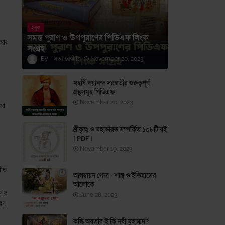
ইবুক
সমস্ত পুরাণ ও উপপুরাণের পিডিএফ লিংক
োমার মধ্যে অনেক মাধুর্য ও মহিমা প্রবেশ করেছিল। তুমি নিজের জন্য পৃথিবীর বিন্যস্ত করেছ (
সংগ্রহ
সত্যান্বেষী
November 20, 2023
মহর্ষি দয়ানন্দ সরস্বতীর গুরুত্বপূর্ণ
গ্রন্থসমূহ পিডিএফ
November 20, 2023
অথবা যারা প্রাণঘাতী প্রকারের শারীরিক বল প্রয়োগ করে, হে সর্বদা সক্রিয় ও অশুভ নিবারণকার
শ্রীকৃষ্ণ ও মহাভারত সম্পর্কিত ১০৮টি বই
[ PDF ]
November 19, 2023
রি: শাসক, পরিষদসমূহের সভাপতি, সেনাবাহিনী, সেনাপতিগণ, জনগণ, সেবকগণ এবং সহায়কগণ। আমরা
আলম্বায়ন গোত্র - শাস্ত্র ও ইতিহাসের
আলোকে
করে, যখন আমরা তাকে জ্ঞান, শ্রম, শৃঙ্খলা ও ন্যায়ের দ্বারা রক্ষা করি। রাষ্ট্র তখনই শক্তিশাল
June 28, 2023
ধারণ করো। তোমার শৃঙ্খলা হোক তার অলংকার, তোমার ত্যাগ হোক তার সুরক্ষা, তোমার জ্ঞান হোক
কল্কি অবতার-ই কি নবী মুহাম্মদ?