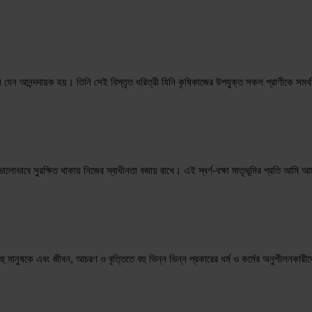
্য যেন আনন্দদায়ক হয়। তিনি সেই বিস্তৃত ধরিত্রী যিনি কৃষিকাজের উপযুক্ত সকল প্রাণীকে সমর
ালোভাবে সুরক্ষিত থাকায় নিজের স্বাধীনতা বজায় রাখে। এই স্বর্ণ-বক্ষা মাতৃভূমির প্রতি আমি আ
মানুষকে এবং জীবন, আচরণ ও বৃত্তিতে বহু ভিন্ন ভিন্ন প্রকারের ধর্ম ও কর্মের অনুশীলনকারীদের