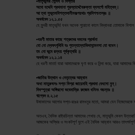
▪️মাতৃভূমির সৌন্দর্য ও বিস্তার
অদো যদ্দেবি প্রথমানা পুরস্তাদ্দেবৈরুক্তা ব্যসর্পো মহিত্বম্। 
আ ত্বা সুভূতমবিশত্তদানীমকল্পয়থাঃ প্রদিশশ্চতস্রঃ ॥
অথর্ববেদ ১২.১.৫৫
হে সুন্দরী মাতৃভূমি! যখন অনেক পুরোনো কালে বিদ্বানরা তোমাকে বিশা
▪️ধরণী মাতার কাছে শত্রুদের দমনের প্রার্থনা
যো নো দ্বেষৎপৃথিবি যঃ পৃতন্যাদ্যোভিদাসান্মনসা যো বধেন। 
তং নো ভূমে রন্ধয় পূর্বকৃত্বরি ॥
অথর্ববেদ ১২.১.১৪
হে ধরণী মাতা! যারা আমাদেরকে ঘৃণা করে ও নিন্দা করে, যারা আমাদের
▪️জাতির উত্থান ও নেতৃত্বের আহ্বান
অধা মাতুরুষসঃ সপ্ত বিপ্রা জায়েমহি প্রথমা বেধসো নৄন্। 
দিবস্পুত্রা অঙ্গিরসো ভবেমাদ্রিং রুজেম ধনিনং শুচন্তঃ ॥
ঋগ্বেদ ৪.২.১৫
উষাকালের আলোর সপ্ত-রঙের রামধনুর মতো, আমরা যেন নিজেদেরকে সাতটি
অতএব, বৈদিক রাষ্ট্রচিন্তা আমাদের শেখায় যে, মাতৃভূমি কেবল উত্তরাধ
আজকের অস্থির ও সংকটপূর্ণ যুগে এই বৈদিক আহ্বান আরও তাৎপর্যপূর্ণ