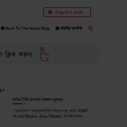
August 7, 2026
🔴 Back To The Vedas Blog
🔴 অগ্নিবীর কন্টেন্ট
্বেদ ৩.৩৬.১
হে পতি! তোমার স্ত্রীই গৃহ, স্ত্রীই সন্তানের আশ্রয়।
ঋগ্
দৈনিক তিথি আপডেট (পঞ্চাঙ্গ অনুসারে)
* বাংলাদেশে অবস্থানকারীগণ নিচের বক্স থেকে
'(GMT
+6.00) Dhaka- Asia/Dhaka'
সিলেক্ট করুন।