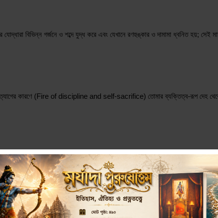
র যোদ্ধারা বিভিন্ন গর্জনে ও শব্দে যুদ্ধ করে এবং যেখানে রণহুঙ্কার ও দামামা ধ্বনিত হয়; 
্যাগের কারণে (Fire of discipline and self-sacrifice) তোমার ব্যক্তিত্ব-রূপ দেহ থেকে কোন
great hall of residence)। আপনার গতি অত্যন্ত তীব্র, আপনার সঞ্চালন শক্তিশালী, আপনার 