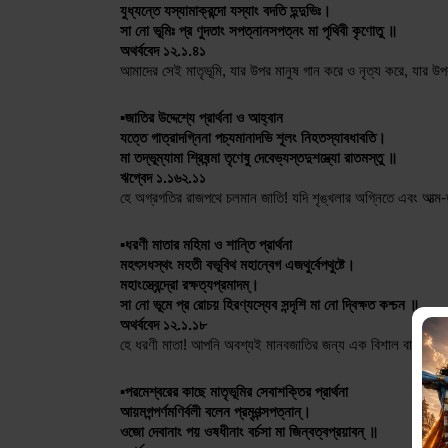
যুধ্যন্তে যস্যামাক্রন্দো যস্যাং বদতি দুন্দুভিঃ।
সা নো ভূমিঃ প্র ণুদতাং সপত্নানসপত্নং মা পৃথিবী কৃণোতু ॥
অথর্ববেদ ১২.১.৪১
আমাদের সেই মাতৃভূমি, যার উপর মানুষ গান করে ও নৃত্য করে, যার উপ
▪️জাতির উদ্দেশ্যে প্রার্থনা ও আহ্বান
যত্তে গাত্রাদগ্নিনা পচ্যমানাদভি শূলং নিহতস্যাবধাবতি। 
মা তদ্ভূম্যামা শ্রিষন্মা তৃণেষু দেবেভ্যস্তদুশদ্ভ্যো রাতমস্তু ॥
ঋগ্বেদ ১.১৬২.১১
হে অগ্রগতির রাজপথে চলমান জাতি! যদি শৃঙ্খলার অগ্নিতে এবং আত্ম-ত
▪️ধরণী মাতার মহিমা ও শান্তি প্রার্থনা
মহৎসধস্থং মহতী বভূবিথ মহান্বেগ এজথুর্বেপথুষ্টে। 
মহাংস্ত্বেন্দ্রো রক্ষত্যপ্রমাদম্। 
সা নো ভূমে প্র রোচয় হিরণ্যস্যেব সন্দৃশি মা নো দ্বিক্ষত কশ্চন ॥
অথর্ববেদ ১২.১.১৮
হে ধরণী মাতা! আপনি অবশ্যই মানবজাতির জন্য এক বিশাল বাসস্থান (
▪️পরমেশ্বরের কাছে মাতৃভূমির সেবাশক্তির প্রার্থনা
আয়মগন্পর্ণমণির্বলী বলেন প্রমৃণন্ত্সপত্নান্। 
ওজো দেবানাং পয় ওষধীনাং বর্চসা মা জিন্বত্বপ্রয়াবন্ ॥