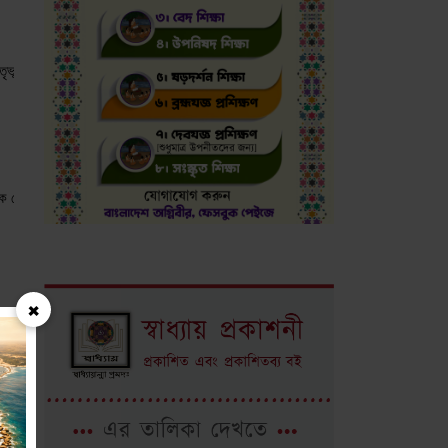
সেই মাতৃভূমি যেন আমাদের শত্রুদের দূর করে দেন। সেই ধরণী যেন আমার যে কোনো শত্রুকে অপসৃত
ো বেদনার্ত আর্তনাদ তোমার ওষ্ঠ থেকে বেরিয়ে আসে অথবা চোখ থেকে কোনো অশ্রু ঝরে পড়ে, তবে তা
×
কম্পন (tremor) ভয়ানক। শক্তিশালী সূর্য নিরলসভাবে আপনাকে কক্ষপথে রক্ষা ও ধারণ করেন এ