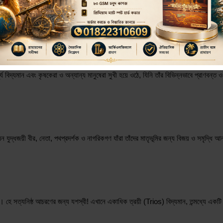
 ও সম্মান, এবং মাতৃভূমির যোগ্য সম্পদ ও শ্রেষ্ঠত্বে ভূষিত করুন। যাতে আমি আমার নিজ রাষ্ট্রে (
্রাচুর্য বিদ্যমান এবং কৃষকেরা ও অন্যান্য মানুষেরা সুখী হয়ে ওঠে, যিনি তাঁর বিভিন্নভাবে প্রা
মন যুদ্ধজয়ী বীর, নেতা, পথপ্রদর্শক ও নাগরিকগণ যাঁরা তাঁদের মাতৃভূমির জন্য বিজয় ও সমৃদ
হে সত্যনিষ্ঠ আচরণের জন্য যশস্বী! এখানে একাধিক ত্রয়ী (Trios) বিদ্যমান, তন্মধ্যে একটি 