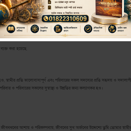
্ত্রীকে একে অপরের প্রতি চক্রবাক পক্ষীর মতো প্রেমময় বন্ধনে উদ্বুদ্ধ করেন। তারা যেন
 ব্যক্ত করা হয়েছে,
 ও ভদ্র হও, স্বামীর প্রতি ভালোবাসাপূর্ণ এবং পরিবারের সকল সদস্যের প্রতি সহৃদয় ও সদালাপ
িবার ও পরিবারের সকলের সুস্বাস্থ্য ও উন্নতির জন্য কল্যাণকর হও।
 ও জীবনধনের আশায় ও পরিকল্পনায়, জীবনের সুখ অর্জনের উদ্দেশ্যে তুমি তোমার স্বামী