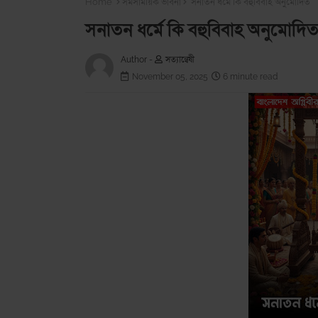
Home
সমসাময়িক ভাবনা
সনাতন ধর্মে কি বহুবিবাহ অনুমোদিত
সনাতন ধর্মে কি বহুবিবাহ অনুমোদি
Author -
সত্যান্বেষী
November 05, 2025
6 minute read