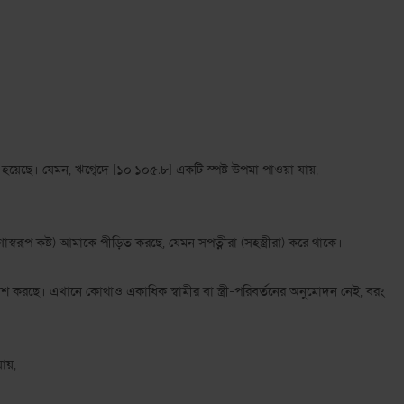
া হয়েছে। যেমন, ঋগ্বেদে [১০.১০৫.৮] একটি স্পষ্ট উপমা পাওয়া যায়,
স্বরূপ কষ্ট) আমাকে পীড়িত করছে, যেমন সপত্নীরা (সহস্ত্রীরা) করে থাকে।
কাশ করছে। এখানে কোথাও একাধিক স্বামীর বা স্ত্রী-পরিবর্তনের অনুমোদন নেই, বরং
য়,