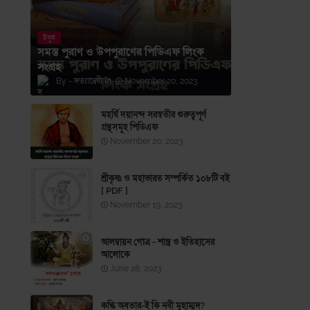
ইবুক
সমস্ত পুরাণ ও উপপুরাণের পিডিএফ লিংক
সংগ্রহ
সত্যান্বেষী
November 20, 2023
মহর্ষি দয়ানন্দ সরস্বতীর গুরুত্বপূর্ণ
গ্রন্থসমূহ পিডিএফ
November 20, 2023
শ্রীকৃষ্ণ ও মহাভারত সম্পর্কিত ১০৮টি বই
[ PDF ]
November 19, 2023
আলম্বায়ন গোত্র - শাস্ত্র ও ইতিহাসের
আলোকে
June 28, 2023
কল্কি অবতার-ই কি নবী মুহাম্মদ?