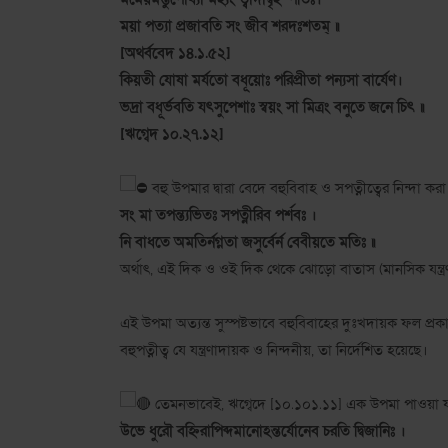
ময়া পত্যা প্রজাবতি সং জীব শরদঃশতম্ ॥
[অথর্ববেদ ১৪.১.৫২]
কিয়তী যোষা মর্যতো বধূয়োঃ পরিপ্রীতা পন্যসা বার্যেণ।
ভদ্রা বধূর্ভবতি যৎসুপেশাঃ স্বয়ং সা মিত্রং বনুতে জনে চিৎ ॥
[ঋগ্বেদ ১০.২৭.১২]
বহু উপমার দ্বারা বেদে বহুবিবাহ ও সপত্নীত্বের নিন্দা কর
সং মা তপন্ত্যভিতঃ সপত্নীরিব পর্শবঃ ।
নি বাধতে অমতির্নগ্নতা জসুর্বের্ন বেবীয়তে মতিঃ ॥
অর্থাৎ, এই দিক ও ওই দিক থেকে ঝোড়ো বাতাস (মানসিক যন্ত্রণা
এই উপমা অত্যন্ত সুস্পষ্টভাবে বহুবিবাহের দুঃখদায়ক ফল প্র
বহুপত্নীত্ব যে যন্ত্রণাদায়ক ও নিন্দনীয়, তা নির্দেশিত হয়েছে।
তেমনভাবেই, ঋগ্বেদে [১০.১০১.১১] এক উপমা পাওয়া যা
উভে ধুরৌ বহ্নিরাপিব্দমানোঽন্তর্যোনেব চরতি দ্বিজানিঃ ।