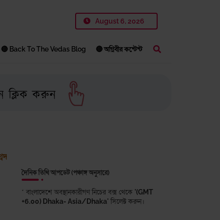
August 6, 2026
🔴 Back To The Vedas Blog
🔴 অগ্নিবীর কন্টেন্ট
৪
পরমাত্মার নিয়ম বিনষ্ট হয় না; তা অটুট, অচল ও অপরিবর্তনীয়।
ঋ
দৈনিক তিথি আপডেট (পঞ্চাঙ্গ অনুসারে)
* বাংলাদেশে অবস্থানকারীগণ নিচের বক্স থেকে
'(GMT
+6.00) Dhaka- Asia/Dhaka'
সিলেক্ট করুন।