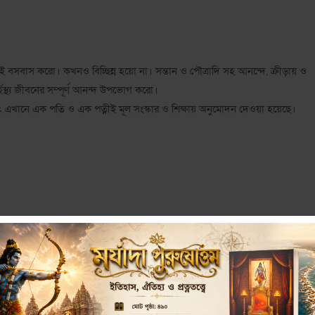
নেই বসবাস করো। কখনও বিচ্ছিন্ন হয়ো না। সন্তান ও পৌত্রাদি সহ আনন্দে, ক্রীড়ায় ও
স্থ্য জীবনের সম্পূর্ণ আনন্দ উপভোগ করো।
 অর্থাৎ এখানে এক পতি ও এক পত্নীই মূল সংস্কার ও শিক্ষায় অনুমোদন দেওয়া হয়েছে।
রা। অর্থাৎ বিন্দুমাত্র সন্দেহ নেই বেদ এককবিবাহই সমর্থন করে। অথর্ববেদের