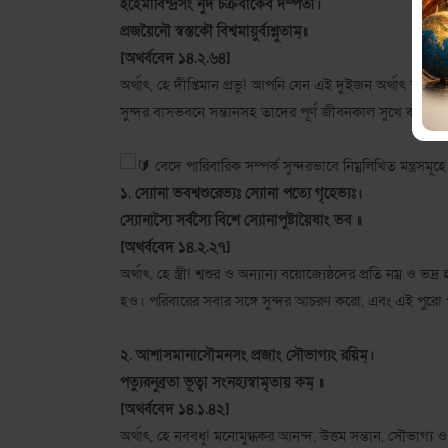
ইহেমাবিন্দ্রসং নুদ চক্রবাকেব দম্পতী।
প্রজয়ৈনৌ স্বস্তকৌ বিশ্বমায়ুর্ব্যশ্নুতাম্॥
[অথর্ববেদ ১৪.২.৬৪]
অর্থাৎ, হে দীপ্তিমান প্রভু! আপনি যেন এই দুইজন অর্থাৎ স্বামী-স
সুন্দর বাসভবনে সন্তানসহ তাদের পূর্ণ জীবনকাল সুখে কাটায়।
বেদে পারিবারিক সম্পর্ক সুন্দরভাবে নিম্নলিখিত মন্ত্রসমূহে
১. স্যোনা ভবশ্বশুরেভ্যঃ স্যোনা পত্যে গৃহেভ্যঃ।
স্যোনাস্যৈ সর্বস্যৈ বিশে স্যোনাপুষ্টায়ৈষাং ভব ॥
[অথর্ববেদ ১৪.২.২৭]
অর্থাৎ, হে স্ত্রী! শ্বশুর ও অন্যান্য বয়োজ্যেষ্ঠদের প্রতি নম্র
হও। পরিবারের সবার সঙ্গে সুন্দর আচরণ করো, এবং এই পুরো পর
২. আশাসমানাসৌমনসং প্রজাং সৌভাগ্যং রয়িম্।
পত্যুরনুব্রতা ভূত্বা সংনহ্যস্বামৃতায় কম্ ॥
[অথর্ববেদ ১৪.১.৪২]
অর্থাৎ, হে নববধূ! মনোমুগ্ধকর আনন্দ, উত্তম সন্তান, সৌভাগ্য