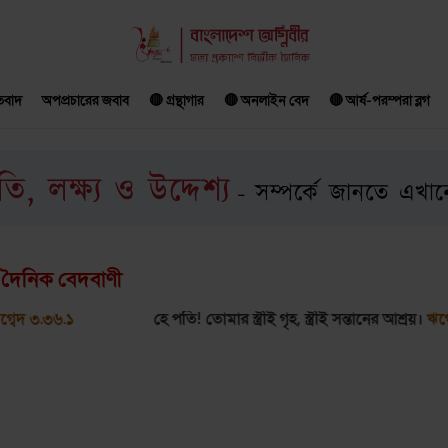
ৈতবাদ
অপপ্রচারের জবাব
🔴 গ্রন্থাগার
🔴 অনলাইন বেদ
🔴 আর্ষ-পরম্পরা ব্লগ
দৈনিক বেদবাণী
.১
হে পতি! তোমার স্ত্রীই গৃহ, স্ত্রীই সন্তানের আশ্রয়।
ঋগ্বেদ ৩.৫৩.