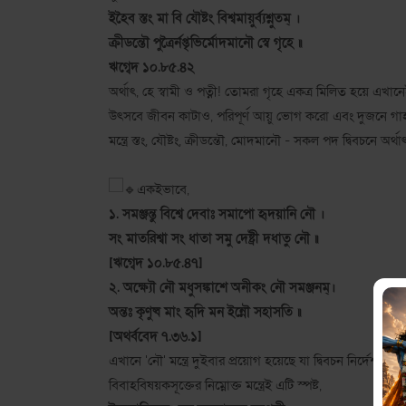
ইহৈব স্তং মা বি যৌষ্টং বিশ্বমায়ুর্ব্যশ্নুতম্ ।
ক্রীডন্তৌ পুত্রৈর্নপ্তৃভির্মোদমানৌ স্বে গৃহে ॥
ঋগ্বেদ ১০.৮৫.৪২
অর্থাৎ, হে স্বামী ও পত্নী! তোমরা গৃহে একত্র মিলিত হয়ে এখা
উৎসবে জীবন কাটাও, পরিপূর্ণ আয়ু ভোগ করো এবং দুজনে গার্হ
মন্ত্রে স্তং, যৌষ্টং, ক্রীডন্তৌ, মোদমানৌ - সকল পদ দ্বিবচনে
একইভাবে,
১. সমঞ্জন্তু বিশ্বে দেবাঃ সমাপো হৃদয়ানি নৌ ।
সং মাতরিশ্বা সং ধাতা সমু দেষ্ট্রী দধাতু নৌ ॥
[ঋগ্বেদ ১০.৮৫.৪৭]
২. অক্ষ্যৌ নৌ মধুসঙ্কাশে অনীকং নৌ সমঞ্জনম্।
অন্তঃ কৃণুষ্ব মাং হৃদি মন ইন্নৌ সহাসতি ॥
[অথর্ববেদ ৭.৩৬.১]
এখানে 'নৌ' মন্ত্রে দুইবার প্রয়োগ হয়েছে যা দ্বিবচন নির্দেশ ক
বিবাহবিষয়কসূক্তের নিম্নোক্ত মন্ত্রেই এটি স্পষ্ট,