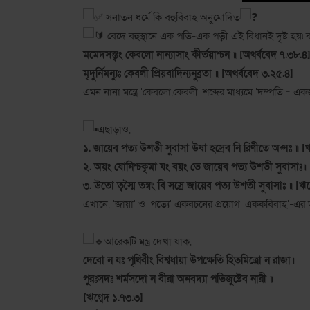
সনাতন ধর্মে কি বহুবিবাহ অনুমোদিত
বেদে বহুস্থানে এক পতি-এক পত্নী এই বিধানই দৃষ্ট হয়৷ 
মমেদসস্ত্বং কেবলো নান্যাসাং কীর্তয়াশ্চন ॥ [অথর্ববেদ ৭.৩৮.৪
মৃদুর্নিমন্যুঃ কেবলী প্রিয়বাদিন্যনুব্রতা ॥ [অথর্ববেদ ৩.২৫.৪]
এমন নানা মন্ত্রে 'কেবলো,কেবলী' শব্দের মাধ্যমে 'দম্পতি = একজ
এছাড়াও,
১. জায়েব পত্য উশতী সুবাসা উষা হস্রেব নি রিণীতে অপ্সঃ ॥ [
২. অয়ং যোনিশ্চকৃমা যং বয়ং তে জায়েব পত্য উশতী সুবাসাঃ। 
৩. উতো ত্বস্মৈ তন্বং বি সস্রে জায়েব পত্য উশতী সুবাসাঃ ॥ [ঋ
এখানে, 'জায়া' ও 'পত্যে' একবচনের প্রয়োগ 'এককবিবাহ'-এর 
আরেকটি মন্ত্র দেখা যাক,
দেবো ন যঃ পৃথিবীং বিশ্বধায়া উপক্ষেতি হিতমিত্রো ন রাজা।
পুরঃসদঃ শর্মসদো ন বীরা অনবদ্যা পতিজুষ্টেব নারী ॥
[ঋগ্বেদ ১.৭৩.৩]