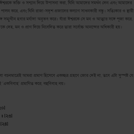
ঈশ্বরকে ভক্তি ও সন্মান দিয়ে উপাসনা করা, যিনি আমাদের সমর্থন দেন এবং আমাদের
পালন করে, এবং যিনি রাজা-সদৃশ প্রজাদের কল্যাণ সাধনকারী বন্ধু। সত্যিকার ও স্থায়ী
সঙ্গে সম্মুখীন হবার মর্যাদা অনুভব করে। যাঁরা ঈশ্বরকে সে মন ও আত্মার সঙ্গে পূজা করে,
বামীকে দেহ, মন ও প্রাণ দিয়ে নিবেদিত করে তারা সর্বোচ্চ আনন্দের অধিকারী হয়।
চনমাত্রেই আমরা প্রমাণ হিসেবে একচ্ছত্র গ্রহণে জোর দেই না, তবে এটা সুস্পষ্ট যে
র্বত্রই 'একবিবাহ' প্রমাণিত করে, বহুবিবাহ নয়।
[২০]
ঃ ॥ [২৩]
 [২৪]