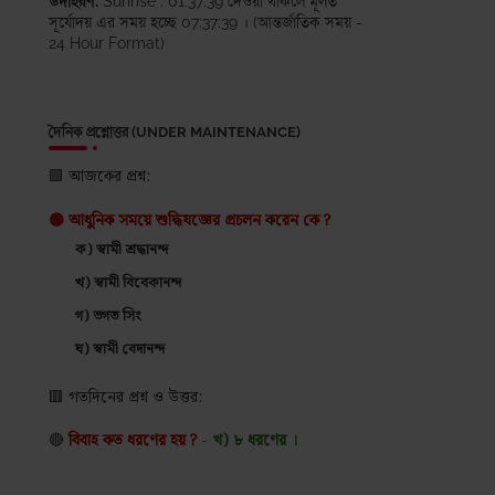
উদাহরণ:
Sunrise : 01:37:39 দেওয়া থাকলে মূলত
সূর্যোদয় এর সময় হচ্ছে 07:37:39 । (আন্তর্জাতিক সময় -
24 Hour Format)
দৈনিক প্রশ্নোত্তর (UNDER MAINTENANCE)
🟩 আজকের প্রশ্ন:
🟢 আধুনিক সময়ে শুদ্ধিযজ্ঞের প্রচলন করেন কে ?
ক) স্বামী শ্রদ্ধানন্দ
খ) স্বামী বিবেকানন্দ
গ) ভগত সিং
ঘ) স্বামী বেদানন্দ
🟥
গতদিনের প্রশ্ন ও উত্তর:
🔴
বিবাহ কত ধরণের হয় ?
-
খ) ৮ ধরণের ।