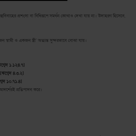
বহুবিবাহের প্রশংসা বা বিধিরূপে সমর্থন কোথাও দেখা যায় না। উদাহরণ হিসেবে,
]
ন স্বামী ও একজন স্ত্রী' অত্যন্ত সুন্দরভাবে বোঝা যায়।
ঋগ্বেদ ১.১২৪.৭]
[ঋগ্বেদ ৪.৩.২]
গ্বেদ ১০.৭১.৪]
আদর্শেরই প্রতিপাদন করে।