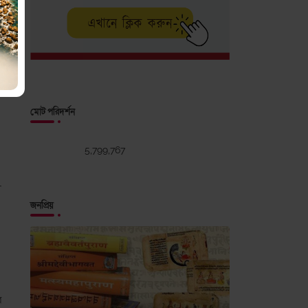
মোট পরিদর্শন
5,799,767
ী
জনপ্রিয়
র