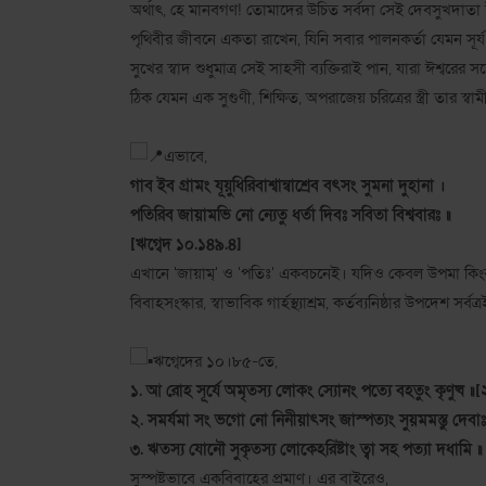
অর্থাৎ, হে মানবগণ! তোমাদের উচিত সর্বদা সেই দেবসুখদাতা 
পৃথিবীর জীবনে একতা রাখেন, যিনি সবার পালনকর্তা যেমন সূর্য 
সুখের স্বাদ শুধুমাত্র সেই সাহসী ব্যক্তিরাই পান, যারা ঈশ্বরের 
ঠিক যেমন এক সুগুণী, শিক্ষিত, অপরাজেয় চরিত্রের স্ত্রী তার স্
এভাবে,
গাব ইব গ্রামং যূয়ুধিরিবাশ্বান্বাশ্রেব বৎসং সুমনা দুহানা ।
পতিরিব জায়ামভি নো ন্যেতু ধর্তা দিবঃ সবিতা বিশ্ববারঃ ॥
[ঋগ্বেদ ১০.১৪৯.৪]
এখানে 'জায়াম্' ও 'পতিঃ' একবচনেই। যদিও কেবল উপমা কিংবা ব
বিবাহসংস্কার, স্বাভাবিক গার্হস্থ্যাশ্রম, কর্তব্যনিষ্ঠার উপদেশ স
ঋগ্বেদের ১০।৮৫-তে,
১. আ রোহ সূর্যে অমৃতস্য লোকং স্যোনং পত্যে বহতুং কৃণুষ্ব ॥
২. সমর্যমা সং ভগো নো নিনীয়াৎসং জাস্পত্যং সুয়মমস্তু দেবা
৩. ঋতস্য যোনৌ সুকৃতস্য লোকেঽরিষ্টাং ত্বা সহ পত্যা দধামি ॥
সুস্পষ্টভাবে একবিবাহের প্রমাণ। এর বাইরেও,