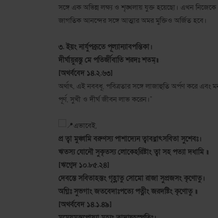
সঙ্গে এক অভিন্ন লক্ষ্য ও শৃঙ্খলায় যুক্ত হয়েছো। এখন নিজেক
জাগতিক আনন্দের সঙ্গে আত্মার অমর মুক্তিও অর্জিত হবে।
৩. ইয়ং নার্যুপব্রূতে পূল্যান্যাবপন্তিকা।
দীর্ঘায়ুরস্তু মে পতির্জীবাতি শরদঃ শতম্॥
[অথর্ববেদ ১৪.২.৬৩]
অর্থাৎ, এই নববধূ, পবিত্রতার সঙ্গে লাজাহুতি অর্পণ করে এবং মন
পূর্ণ, সুখী ও দীর্ঘ জীবন লাভ করেন।”
এভাবেই,
প্র ত্বা মুঞ্চামি বরুণস্য পাশাদ্যেন ত্বাবধ্নাৎসবিতা সুশেবঃ।
ঋতস্য যোনৌ সুকৃতস্য লোকেঽরিষ্টাং ত্বা সহ পত্যা দধামি ॥
[ঋগ্বেদ ১০.৮৫.২৪]
দেবস্তে সবিতাহস্তং গৃহ্ণাতু সোমো রাজা সুপ্রজসং কৃণোতু।
অগ্নিঃ সুভগাং জতবেদাঃপত্যে পত্নীং জরদষ্টিং কৃণোতু ॥
[অথর্ববেদ ১৪.১.৪৯]
মমেয়মস্তুপোষ্যা মহ্যং ত্বাদাদ্বৃহস্পতিঃ।