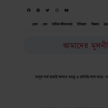
হোম
বেদ
বৈদিক জীবনধারা
ইতিহাস
বিজ্ঞান
ত্র
৭
মানুষ কর্ম দ্বারাই জগতে মহত্ত্ব ও প্রসিদ্ধি লাভ করে।
ঋগ্বেদ ৩.৩৬